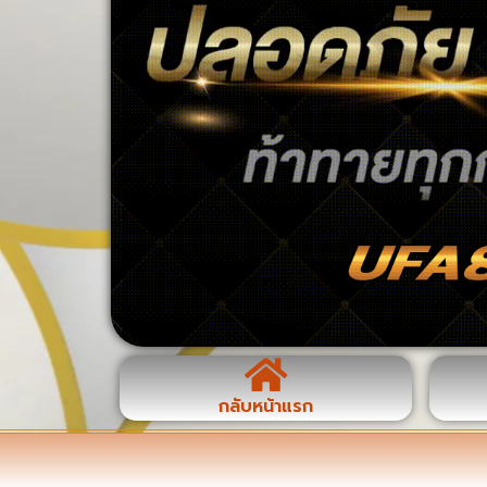
กลับหน้าแรก