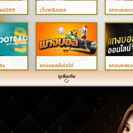
ลน์369
เว็บพนันบอล
แทงบอลเตะ
8s
แทงบอลมั่นใจได้
แทงบอลแจ
ดูเพิ่มเติม