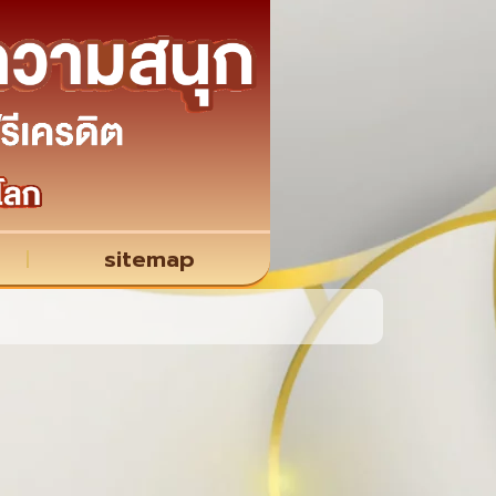
sitemap