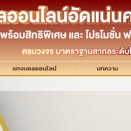
แทงบอลออนไลน์
บทความ