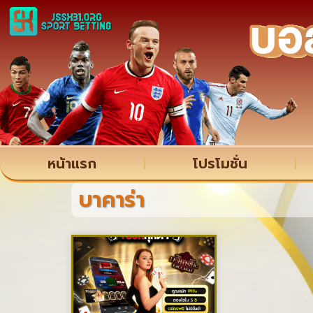
หน้าแรก
โปรโมชั่น
บาคาร่า