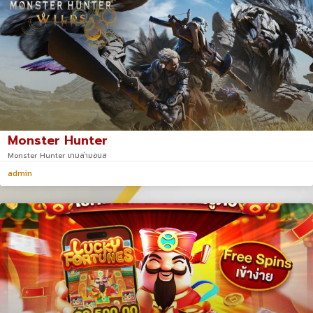
Monster Hunter
Monster Hunter เกมล่ามอนส
admin