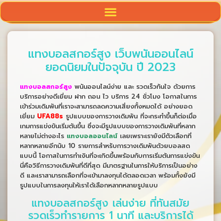
แทงบอลสกอร์สูง เว็บพนันออนไลน์
ยอดนิยมในปัจจุบัน ปี 2023
แทงบอลสกอร์สูง
พนันออนไลน์ง่าย และ รวดเร็วทันใจ ด้วยการ
บริการอย่างดีเยี่ยม ฝาก ถอน ไว บริการ 24 ชั่วโมง โอกาสในการ
เข้าร่วมเดิมพันที่เราจะสามารถลดความเสี่ยงทั้งหมดได้ อย่างยอด
เยี่ยม
UFA88s
รูปแบบของการวางเดิมพัน ที่จะกระทำขึ้นก็ต่อเมื่อ
เกมการแข่งขันเริ่มต้นขึ้น ซึ่งจะมีรูปแบบของการวางเดิมพันที่หลาก
หลายไม่ต่างอะไร
แทงบอลออนไลน์
เลยเพราะเรายังมีตัวเลือกที่
หลากหลายอีกนับ 10 รายการสำหรับการวางเดิมพันด้วยบอลสด
แบบนี้ โอกาสในการทำเงินที่จะเกิดขึ้นพร้อมกับการเริ่มต้นการแข่งขัน
นี่คือวิธีการวางเดิมพันที่ดีที่สุด มีมาตรฐานในการให้บริการเป็นอย่าง
ดี และเราสามารถเลือกที่จะเข้ามาลงทุนได้ตลอดเวลา พร้อมทั้งยังมี
รูปแบบในการลงทุนให้เราได้เลือกหลากหลายรูปแบบ
แทงบอลสกอร์สูง เล่นง่าย ที่ทันสมัย
รวดเร็วทำรายการ 1 นาที และบริการได้