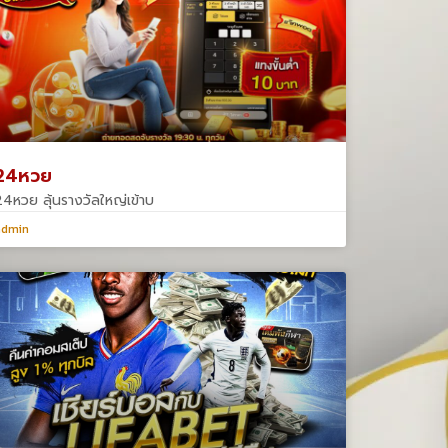
24หวย
24หวย ลุ้นรางวัลใหญ่เข้าบ
admin