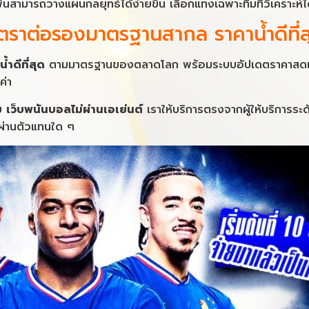
ันสามารถวางแผนกลยุทธ์ได้ง่ายขึ้น เลือกแทงเฉพาะทีมที่วิเคราะห์ไ
ัตราต่อรองมาตรฐานสากล ราคาน้ำดีที่ส
้ำดีที่สุด
ตามมาตรฐานของตลาดโลก พร้อมระบบอัปเดตราคาสดเรีย
ค่า
บบ
เว็บพนันบอลไม่ผ่านเอเย่นต์
เราให้บริการตรงจากผู้ให้บริการระด
ือผ่านตัวแทนใด ๆ