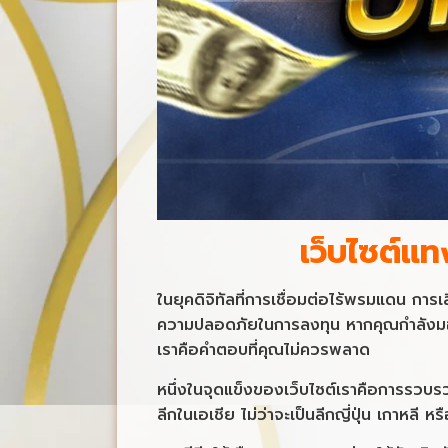
เว็บไซต์แ
ในยุคดิจิทัลที่การเชื่อมต่อไร้พรมแดน การ
ความปลอดภัยในการลงทุน หากคุณกำลังมอง
เราคือคำตอบที่คุณไม่ควรพลาด
หนึ่งในจุดแข็งของเว็บไซต์เราคือการรวบรว
ลีกในเอเชีย ไม่ว่าจะเป็นลีกญี่ปุ่น เกาหลี