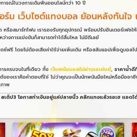
สบการณ์ในวงการเดิมพันออนไลน์กว่า 10 ปี
ฟอร์ม เว็บไซต์แทงบอล
ย้อนหลังทันใจ
ล็ต หรือสมาร์ทโฟน เรารองรับทุกอุปกรณ์ พร้อมปรับอินเตอร์เฟซใ
างการแข่งขันก็สามารถทำได้ลื่นไหล ไม่มีดีเลย์
รี โดยไม่ต้องเสียค่าใช้จ่ายเพิ่มเติม หรือสลับแอปเพื่อดูบอลไป
ิการครบจบในที่เดียว ทั้ง
เว็บพนันบอลไม่ผ่านเอเย่นต์
,
ราคาน้ำดีท
์ของเราคือคำตอบที่ใช่ ไม่ว่าคุณจะเป็นนักพนันมือใหม่หรือมืออาชีพ 
ธิภาพ
เต็ป3 โอกาสทำเงินอยู่แค่ปลายนิ้ว คลิกแทงแล้วรอเฮ แอดได้เ