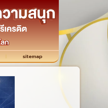
sitemap