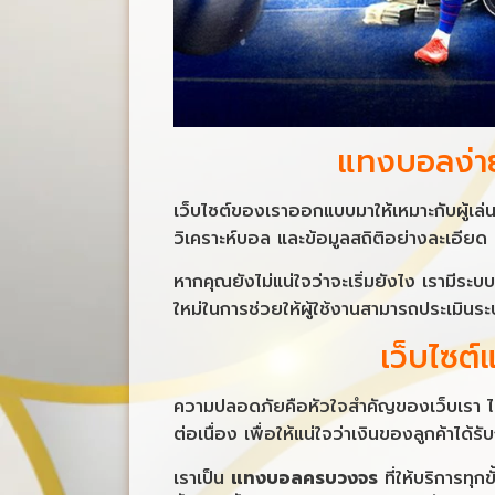
แทงบอลง่าย
เว็บไซต์ของเราออกแบบมาให้เหมาะกับผู้เล่
วิเคราะห์บอล และข้อมูลสถิติอย่างละเอีย
หากคุณยังไม่แน่ใจว่าจะเริ่มยังไง เรามีระบ
ใหม่ในการช่วยให้ผู้ใช้งานสามารถประเมินระ
เว็บไซต
ความปลอดภัยคือหัวใจสำคัญของเว็บเรา ไม
ต่อเนื่อง เพื่อให้แน่ใจว่าเงินของลูกค้าได
เราเป็น
แทงบอลครบวงจร
ที่ให้บริการทุ