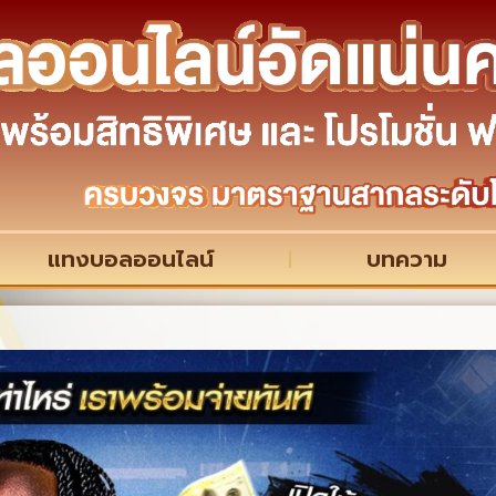
แทงบอลออนไลน์
บทความ