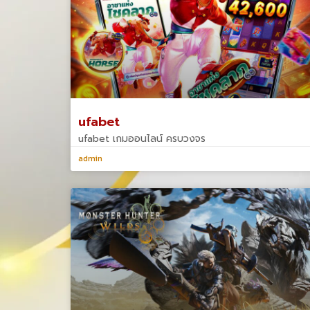
ufabet
ufabet เกมออนไลน์ ครบวงจร
admin