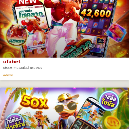
ufabet
ufabet เกมออนไลน์ ครบวงจร
admin