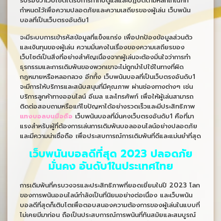
รับรองว่าเว็บไซต์ได้รับการกำกับดูแลและปฏิบัติตามหลักเกณฑ์ที่
กำหนดไว้เพื่อความปลอดภัยและความเสถียรของผู้เล่น เว็บพนัน
บอลที่เป็นเว็บตรงอันดับ1
จะมีระบบการเข้ารหัสข้อมูลที่แข็งแกร่ง เพื่อปกป้องข้อมูลส่วนตัว
และเงินทุนของผู้เล่น ความมั่นคงในเรื่องของความเสถียรของ
เว็บไซต์เป็นสิ่งที่อย่างสำคัญเนื่องจากผู้เล่นจะต้องมั่นใจว่าการทำ
ธุรกรรมและการเดิมพันของพวกเขาจะไม่ถูกนำไปใช้ในทางที่ผิด
กฎหมายหรือหลอกลวง อีกทั้ง เว็บพนันบอลที่เป็นเว็บตรงอันดับ1
จะมีการให้บริการและสนับสนุนที่มีคุณภาพ ผ่านช่องทางต่างๆ เช่น
บริการลูกค้าทางออนไลน์ อีเมล และโทรศัพท์ เพื่อให้ผู้เล่นสามารถ
ติดต่อสอบถามหรือแก้ไขปัญหาได้อย่างรวดเร็วและมีประสิทธิภาพ
แทงบอลบนมือถือ
เว็บพนันบอลที่มั่นคงเว็บตรงอันดับ1 คือที่มา
แรงสำหรับผู้ที่ต้องการเล่นการเดิมพันบอลออนไลน์อย่างปลอดภัย
และมีความน่าเชื่อถือ เพื่อประสบการณ์การเดิมพันที่ดีและแม่นยำที่สุด
เว็บพนันบอลดีที่สุด 2023
ปลอดภัย
มั่นคง อันดับ1ในประเทศไทย
การเดิมพันที่ครบวงจรและประสิทธิภาพที่ยอดเยี่ยมในปี 2023 โลก
ของการพนันออนไลน์กำลังเป็นที่นิยมอย่างต่อเนื่อง และเว็บพนัน
บอลดีที่สุดก็เติบโตเพื่อตอบสนองความต้องการของผู้เล่นในแบบที่
ไม่เคยมีมาก่อน ถือเป็นประสบการณ์การพนันที่ทันสมัยและสมบูรณ์