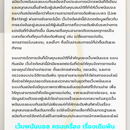
สมัยเว็บพนันบอลระบบทันสมัยสร้างประสบการณ์การพนันที่ดีเยี่ยม
และสนุกสนานขึ้นสำหรับผู้เล่นหนึ่งในคุณสมบัติที่ทำให้เว็บพนันบอล
ระบบทันสมัยเหนือกว่าคือความสามารถในการเดิมพันแบบสด (Live
Betting) ผ่านทางอินเทอร์เน็ต เว็บไซต์เหล่านี้อัปเดตข้อมูลเกี่ยวกับ
การแข่งขันอยู่เสมอและให้ผู้เล่นมีโอกาสที่จะวางเดิมพันในระหว่างการ
แข่งขันที่กำลังเกิดขึ้น นั่นหมายถึงคุณสามารถติดตามเหตุการณ์ใน
เวลาเดียวกันที่คุณกำลังเดิมพันอยู่ เช่น เปลี่ยนการแข่งขัน,
สถานการณ์บนสนาม, และอื่นๆ ซึ่งเป็นประสบการณ์ที่น่าตื่นเต้นและ
ท้าทาย
ระบบการจัดการเงินก็เป็นคุณสมบัติที่สำคัญของเว็บพนันบอล ระบบ
ทันสมัย เว็บไซต์เหล่านี้มักมีแพลตฟอร์มที่ช่วยให้คุณจัดการการเงิน
ของคุณได้อย่างง่ายดาย ตั้งแต่การฝากเงิน, ถอนเงิน, และการ
ตรวจสอบประวัติการเดิมพัน ทุกอย่างสามารถทำได้ผ่านทางออนไลน์
ซึ่งช่วยให้คุณปลอดภัยและสะดวกสบายในสุดท้ายเว็บพนันบอล
ระบบทันสมัยยังมีคุณภาพกราฟิกและอินเตอร์เฟซที่ใช้งานง่าย เพื่อ
ให้คุณสามารถเข้าถึงข้อมูลการแข่งขัน, ราคาและอัตราต่อรอง, และ
ข้อมูลส่วนตัวของผู้เล่นได้อย่างรวดเร็วและสะดวกสบายในสรุปเว็บ
พนันบอลระบบทันสมัยไม่เพียงแค่ทำให้การเดิมพันกีฬาเป็นเรื่อง
สนุกสนานและตื่นเต้นมากขึ้น แต่ยังเป็นทางเลือกที่เป็นมาตรฐานและ
สมัยกับการใช้เทคโนโลยีในการพัฒนาประสบการณ์การพนันออนไลน์
เว็บพนันบอล
ครบเครื่อง เรื่องเดิมพัน