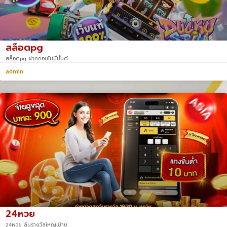
สล็อตpg
สล็อตpg ฝากถอนไม่มีขั้นต่
admin
24หวย
24หวย ลุ้นรางวัลใหญ่เข้าบ