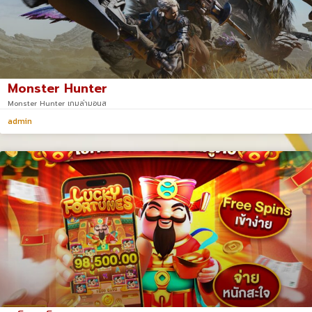
Monster Hunter
Monster Hunter เกมล่ามอนส
admin