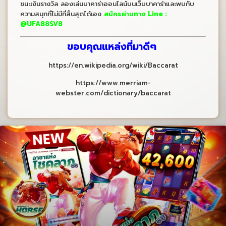
ชนะเงินรางวัล ลองเล่นบาคาร่าออนไลน์บนเว็บบาคาร่าและพบกับ
ความสนุกที่ไม่มีที่สิ้นสุดได้เอง
สมัครผ่านทาง Line :
@UFA88SV8
ขอบคุณแหล่งที่มาดีๆ
https://en.wikipedia.org/wiki/Baccarat
https://www.merriam-
webster.com/dictionary/baccarat