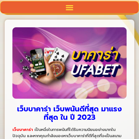
เว็บบาคาร่า เว็บพนันดีที่สุด มาแรง
ที่สุด ใน ปี 2023
เว็บบาคาร่า
เป็นหนึ่งในการพนันที่ได้รับความนิยมอย่างมากใน
ปัจจุบัน และหากคุณกำลังมองหาเว็บบาคาร่าที่ดีที่สุดที่จะเป็นสนาม