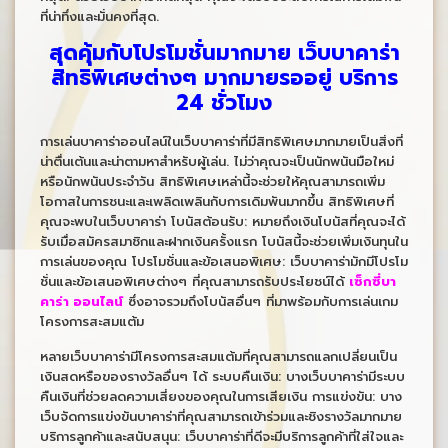
ที่น่าทึ่งและมั่นคงที่สุด.
สุดคุ้มกับโปรโมชั่นมากมาย เว็บบาคาร่า
สิทธิพิเศษต่างๆ มากมายรออยู่ บริการ
24 ชั่วโมง
การเล่นบาคาร่าออนไลน์ในเว็บบาคาร่าที่มีสิทธิพิเศษมากมายเป็นสิ่งที่
น่าตื่นเต้นและน่าตามหาสำหรับผู้เล่น. ไม่ว่าคุณจะเป็นนักพนันมือใหม่
หรือนักพนันประจำวัน สิทธิพิเศษเหล่านี้จะช่วยให้คุณสามารถเพิ่ม
โอกาสในการชนะและเพลิดเพลินกับการเดิมพันมากขึ้น สิทธิพิเศษที่
คุณจะพบในเว็บบาคาร่า โบนัสต้อนรับ: หมายถึงเงินโบนัสที่คุณจะได้
รับเมื่อสมัครสมาชิกและฝากเงินครั้งแรก โบนัสนี้จะช่วยเพิ่มเงินทุนใน
การเล่นของคุณ โปรโมชั่นและข้อเสนอพิเศษ: เว็บบาคาร่ามักมีโปรโม
ชั่นและข้อเสนอพิเศษต่างๆ ที่คุณสามารถรับประโยชน์ได้
เซ็กซี่บา
คาร่า ออนไลน์
ซึ่งอาจรวมถึงโบนัสอื่นๆ ที่มาพร้อมกับการเล่นเกม
โครงการสะสมแต้ม
หลายเว็บบาคาร่ามีโครงการสะสมแต้มที่คุณสามารถแลกเปลี่ยนเป็น
เงินสดหรือของรางวัลอื่นๆ ได้ ระบบคืนเงิน: บางเว็บบาคาร่ามีระบบ
คืนเงินที่ช่วยลดความเสี่ยงของคุณในการเสียเงิน การแข่งขัน: บาง
เว็บจัดการแข่งขันบาคาร่าที่คุณสามารถเข้าร่วมและชิงรางวัลมากมาย
บริการลูกค้าและสนับสนุน: เว็บบาคาร่าที่ดีจะมีบริการลูกค้าที่ใส่ใจและ