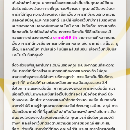
เดิมพันสำหรับคุณ บทความนี้จะช่วยแนะนำเกี่ยวกับคุณสมบัติและ
ประโยชน์ของเว็บบาคาร่าที่คุณควรพิจารณา คุณสมบัติของเว็บบา
คาร่าที่ดีที่สุด ความปลอดภัย: เลือกเว็บบาคาร่าที่มีระบบรักษาความ
ปลอดภัยข้อมูลและการเงินที่ดี แนะนำให้เลือกเว็บที่มีการรับรองจาก
หน่วยงานความปลอดภัยทางออนไลน์ ความน่าเชื่อถือ: ความน่าเชื่อ
ถือของเว็บไซต์เป็นสิ่งสำคัญ เราควรเลือกเว็บที่มีชื่อเสียงและมี
ความเคารพในวงการพนัน
บาคาร่า99 th
รายการเกมที่หลากหลาย:
เว็บบาคาร่าที่ดีควรมีรายการเกมที่หลากหลาย เช่น บาคาร่า, สล็อต, รู
เล็ต, และเกมอื่นๆ ที่น่าสนใจ โบนัสและโปรโมชั่น: เลือกเว็บที่มีโบนัส
และโปรโมชั่นที่คุ้มค่า
ซึ่งจะช่วยเพิ่มมูลค่าในการเดิมพันของคุณ ระบบฝากถอนที่สะดวก:
เว็บบาคาร่าที่ดีควรมีระบบฝากถอนที่สะดวกและรวดเร็ว ให้คุณ
สามารถทำธุรกรรมได้ง่ายๆ บริการลูกค้า: ควรเลือกเว็บที่มีบริการ
ลูกค้าที่ดี พร้อมให้ความช่วยเหลือและการสนับสนุนตลอด 24
ชั่วโมง การเล่นผ่านมือถือ: หากคุณชอบเล่นบาคาร่าผ่านมือถือ ควร
เลือกเว็บที่มีแอพพลิเคชั่นหรือเว็บไซต์ที่รองรับมือถืออย่างดี ข้อ
กำหนดและเงื่อนไข: ควรอ่านและเข้าใจข้อกำหนดและเงื่อนไขของเว็บ
บาคาร่าให้ดี และรู้ว่าคุณสามารถถอนเงินได้ตามกฎระเบียบ สรุป การ
เลือกเว็บบาคาร่าที่ดีที่สุดเป็นสิ่งสำคัญในการเพลิดเพลินกับการเดิม
พันออนไลน์อย่างปลอดภัยและมั่นใจ คุณควรคำนึงถึงคุณสมบัติ
ต่างๆ และเลือกเว็บที่ตรงตามความต้องการของคุณให้เหมาะสม
ที่สุด. ด้วยเว็บบาคาร่าที่ดีที่สุด คุณจะได้รับประสบการณ์การเดิมพัน