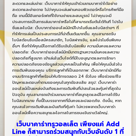
สะดวกและเล่นง่าย: เว็บบาคาร่าให้คุณเข้าร่วมเกมบาคาร่าได้อย่าง
สะดวกและง่ายดาย ไม่ว่าคุณจะเล่นผ่านคอมพิวเตอร์หรือโทรศัพท์มือ
ถือ เกมนี้มีอินเทอร์เฟซที่ใช้งานง่ายและสมบูรณ์ ไม่ว่าคุณจะมี
ประสบการณ์ในการเล่นบาคาร่าหรือไม่ก็สามารถเริ่มต้นได้ทันที โปรโม
ชั่นและโบนัส: เว็บบาคาร่าออนไลน์มักมีโปรโมชั่นและโบนัสต่างๆ ที่
ทำให้การเล่นเป็นประสบการณ์ที่น่าตื่นเต้นมากขึ้น. คุณสามารถรับ
โบนัสต้อนรับเมื่อสมัครสมาชิก, โบนัสฝากเงิน, และโปรโมชั่นพิเศษ
อื่นๆ ซึ่งทำให้คุณมีโอกาสได้รับเงินโบนัสเพิ่ม ความมั่นคงและความ
ปลอดภัย: เว็บบาคาร่าออนไลน์มักมีมาตรฐานความมั่นคงและความ
ปลอดภัยที่สูงมาก เข้าเล่นในเว็บไซต์ที่มีใบอนุญาตและการรักษา
ความปลอดภัยของข้อมูลส่วนบุคคลเป็นสำคัญ เพื่อให้คุณมั่นใจใน
การเดิมพันของคุณ บริการลูกค้าที่เป็นเอกภาพ: เว็บบาคาร่ามักมีทีม
งานบริการลูกค้าที่พร้อมให้บริการตลอด 24 ชั่วโมง เพื่อช่วยแก้ไข
ปัญหาและตอบคำถามของคุณในทุกข้อสงสัย สรุป: เว็บบาคาร่า
ออนไลน์เป็นแหล่งบันเทิงและการเดิมพันที่น่าสนใจและคุ้มค่าที่สุดใน
ปัจจุบัน คุณสามารถเข้าร่วมเกมบาคาร่าที่สนุกสุดและมีโอกาสได้รับ
โบนัสมากมาย ทั้งนี้ในบรรยากาศที่มั่นคงและปลอดภัย. ดังนั้น, หาก
คุณสนใจการเดิมพันและบันเทิงที่คุ้มค่า ไม่ควรพลาดเว็บบาคาร่า
ออนไลน์เพื่อความสนุกและโอกาสในการชนะเงินรางวัลใหญ่.
เว็บบาคาร่าทรูวอลเล็ต
เพียงแค่ Add
Line ก็สามารถร่วมสนุกกับเว็บอันดับ 1 ที่